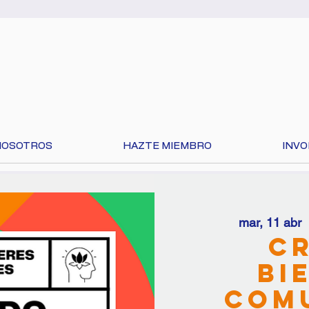
NOSOTROS
HAZTE MIEMBRO
INV
mar, 11 abr
  
C
ne su idioma en la parte superior de la página para
BI
contenido!
COMU