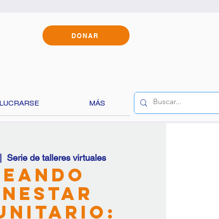
DONAR
OLUCRARSE
MÁS
|  
Serie de talleres virtuales
REANDO
 traducir el
ENESTAR
NITARIO: