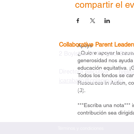
compartir el e
Collaborative Parent Leader
Apoye
¿Quiere apoyar la caus
2 Boylston St 4to piso, Bos
generosidad nos ayuda 
educación equitativa. ¡
Directora ejecutiva
|
Iveli
Todos los fondos se can
icaraballo@cplanma.org
Resources in Action, c
617 279-2239
(3).
***Escriba una nota***
contribución sea dirig
Términos y condiciones