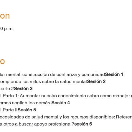
ion
0 p. m.
to
star mental: construcción de confianza y comunidad
Sesión 1
 rompiendo los mitos sobre la salud mental
Sesión 2
parte 2
Sesión 3
al Parte 1: Aumentar nuestro conocimiento sobre cómo manejar 
mos sentir a los demás.
Sesión 4
 Parte II
Sesión 5
ecesidades de salud mental y los recursos disponibles: Referenc
 otros a buscar apoyo profesional?
sesión 6