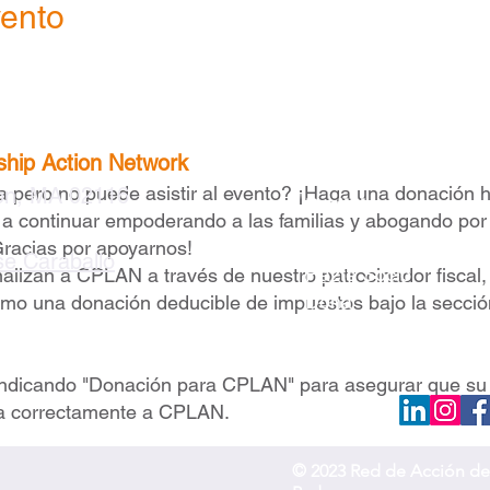
vento
ship Action Network
a pero no puede asistir al evento? ¡Haga una donación 
ton, MA 02116
Participa
a continuar empoderando a las familias y abogando por
Hazte Miembro
Gracias por apoyarnos!
sse Caraballo
Hazte Socio
alizan a CPLAN a través de nuestro patrocinador fiscal,
Dona
omo una donación deducible de impuestos bajo la secció
 indicando "Donación para CPLAN" para asegurar que su
ida correctamente a CPLAN.
© 2023 Red de Acción de