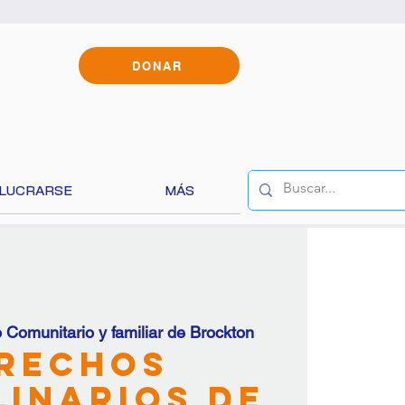
DONAR
OLUCRARSE
MÁS
 traducir el
 Comunitario y familiar de Brockton
rechos
linarios de