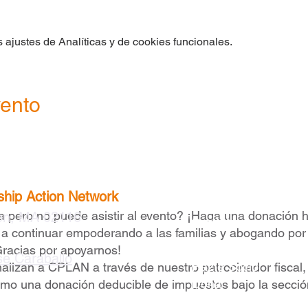
ajustes de Analíticas y de cookies funcionales.
vento
ship Action Network
a pero no puede asistir al evento? ¡Haga una donación 
ton, MA 02116
Participa
a continuar empoderando a las familias y abogando por
Hazte Miembro
Gracias por apoyarnos!
sse Caraballo
Hazte Socio
alizan a CPLAN a través de nuestro patrocinador fiscal,
Dona
omo una donación deducible de impuestos bajo la secció