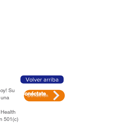
Volver arriba
hoy! Su
Conéctate
Donación
 una
Contacto
Voluntariado
 Health
Boletín
n 501(c)
Reserva un Taller