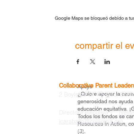
Google Maps se bloqueó debido a tus 
compartir el e
Collaborative Parent Leader
Apoye
¿Quiere apoyar la caus
2 Boylston St 4to piso, Bos
generosidad nos ayuda 
educación equitativa. ¡
Directora ejecutiva
|
Iveli
Todos los fondos se can
icaraballo@cplanma.org
Resources in Action, c
617 279-2239
(3).