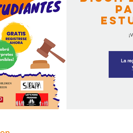
pa
est
¡V
La re
ion