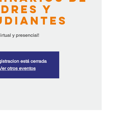
dres y
udiantes
irtual y presencial!
gistracion está cerrada
Ver otros eventos