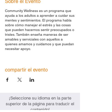
Sobre el Evento
Community Wellness es un programa que
ayuda a los adultos a aprender a cuidar sus
mentes y sentimientos. El programa habla
sobre cómo manejar el estrés y las cosas
que pueden hacernos sentir preocupados o
tristes. También enseña maneras de ser
amables y serviciales con aquellos a
quienes amamos y cuidamos y que puedan
necesitar apoyo.
Nos reunimos los martes de 6 p. m. a 7:30
p. m. y los sábados de 11 a. m. a 1 p. m. en
octubre de 2023.
compartir el evento
Sábado
14 de octubre, de 11 a 13
horas |
Inteligencia emocional Parte 1:
Aumentar nuestro conocimiento
sobre cómo gestionar nuestras
propias emociones y emociones.
¡Seleccione su idioma en la parte
cómo hacemos sentir a los demás.
superior de la página para traducir el
Martes
17 de octubre, de 18:00 a
contenido!
19:30 horas |
Inteligencia Emocional