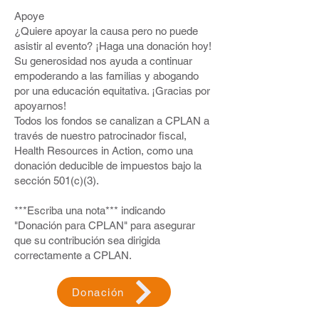
Parte 2
Apoye
Martes
24 de octubre, de 18:00 a
¿Quiere apoyar la causa pero no puede
19:30 horas |
Reimaginando nuestro
asistir al evento? ¡Haga una donación hoy!
mundo:
Comprender los recursos de
Su generosidad nos ayuda a continuar
salud mental disponibles y cambiar la
empoderando a las familias y abogando
forma en que pensamos y sentimos
sobre el bienestar mental dentro de
por una educación equitativa. ¡Gracias por
nuestros hogares y quienes nos
apoyarnos!
rodean. ¿Cuándo debería animar a
Todos los fondos se canalizan a CPLAN a
otros a buscar apoyo profesional?
través de nuestro patrocinador fiscal,
Health Resources in Action, como una
donación deducible de impuestos bajo la
Participando en Nuestros Talleres:
sección 501(c)(3).
Zoom: Nuestros talleres se llevan a
***Escriba una nota*** indicando
cabo en Zoom, lo que facilita unirse
desde cualquier lugar.
"Donación para CPLAN" para asegurar
Posibilidad en persona: También se
que su contribución sea dirigida
pueden ofrecer en persona en
correctamente a CPLAN.
Brockton (detalles por determinar).
Opciones de idioma: Ofrecemos
sesiones en inglés, español y criollo
Donación
haitiano para adaptarnos a su idioma
preferido. Simplemente háganos