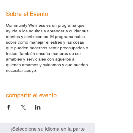
Sobre el Evento
Community Wellness es un programa que
ayuda a los adultos a aprender a cuidar sus
mentes y sentimientos. El programa habla
sobre cómo manejar el estrés y las cosas
que pueden hacernos sentir preocupados o
tristes. También enseña maneras de ser
amables y serviciales con aquellos a
quienes amamos y cuidamos y que puedan
necesitar apoyo.
Nos reunimos los martes de 6 p. m. a 7:30
p. m. y los sábados de 11am. a 1 pm en
octubre de 2023.
compartir el evento
Martes
17 de octubre, de 18:00 a
19:30 horas |
Inteligencia Emocional
Parte 2
Martes
24 de octubre, de 18:00 a
19:30 horas |
Reimaginando nuestro
¡Seleccione su idioma en la parte
mundo:
Comprender los recursos de