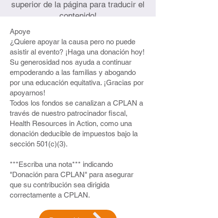
superior de la página para traducir el
salud mental disponibles y cambiar la
contenido!
forma en que pensamos y sentimos
sobre el bienestar mental dentro de
Apoye
nuestros hogares y quienes nos
¿Quiere apoyar la causa pero no puede
rodean. ¿Cuándo debería animar a
asistir al evento? ¡Haga una donación hoy!
otros a buscar apoyo profesional?
Su generosidad nos ayuda a continuar
empoderando a las familias y abogando
Participando en Nuestros Talleres:
por una educación equitativa. ¡Gracias por
apoyarnos!
Zoom: Nuestros talleres se llevan a
Todos los fondos se canalizan a CPLAN a
cabo en Zoom, lo que facilita unirse
través de nuestro patrocinador fiscal,
desde cualquier lugar.
Health Resources in Action, como una
Posibilidad en persona: También se
donación deducible de impuestos bajo la
pueden ofrecer en persona en
sección 501(c)(3).
Brockton (detalles por determinar).
Opciones de idioma: Ofrecemos
***Escriba una nota*** indicando
sesiones en inglés, español y criollo
haitiano para adaptarnos a su idioma
"Donación para CPLAN" para asegurar
preferido. Simplemente háganos
que su contribución sea dirigida
saber sus necesidades cuando se
correctamente a CPLAN.
registre.