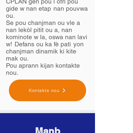
CPLAN gen pou l ofri pou
gide w nan etap
nan pouvwa
ou.
Se pou chanjman ou vle a
nan lekòl pitit ou a, nan
kominote w la, oswa nan lavi
w!
Defans ou ka fè pati
yon
chanjman dinamik ki kite
mak ou.
Pou aprann kijan kontakte
nou.
Kontakte nou
Manb