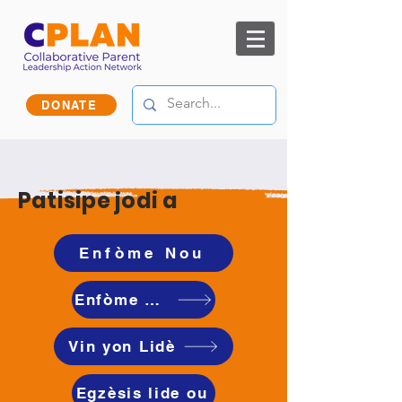
DONATE
Patisipe jodi a
Enfòme Nou
Enfòme Nou
Vin yon Lidè
Egzèsis lide ou