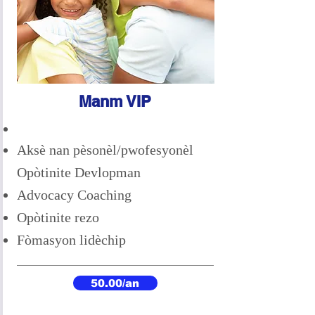
Manm VIP
Benefis jeneral manm yo
Aksè nan pèsonèl/pwofesyonèl
Opòtinite Devlopman
Advocacy Coaching
Opòtinite rezo
Fòmasyon lidèchip
50.00/an