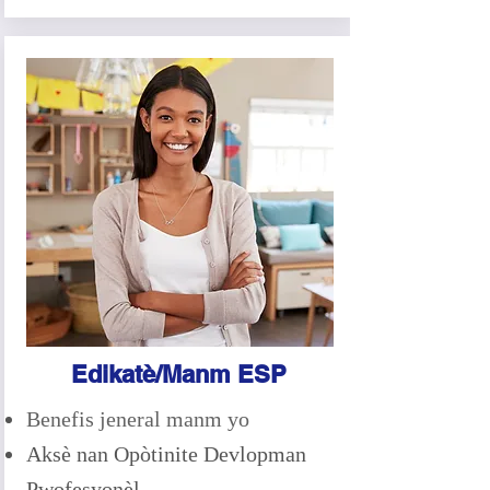
Edikatè/Manm ESP
Benefis jeneral manm yo
Aksè nan Opòtinite Devlopman
Pwofesyonèl