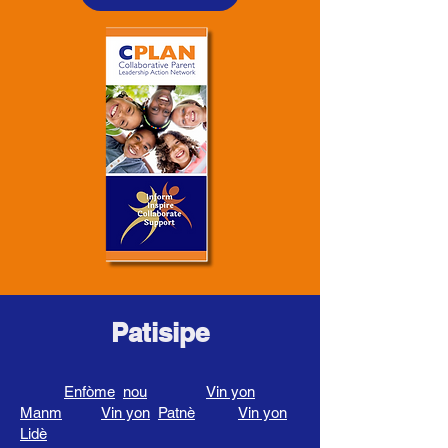
Patisipe
Enfòme
nou
Vin yon
Manm
Vin yon
Patnè
Vin yon
Lidè