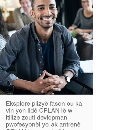
Eksplore plizyè fason ou ka
vin yon lidè CPLAN lè w
itilize zouti devlopman
pwofesyonèl yo
ak antrenè