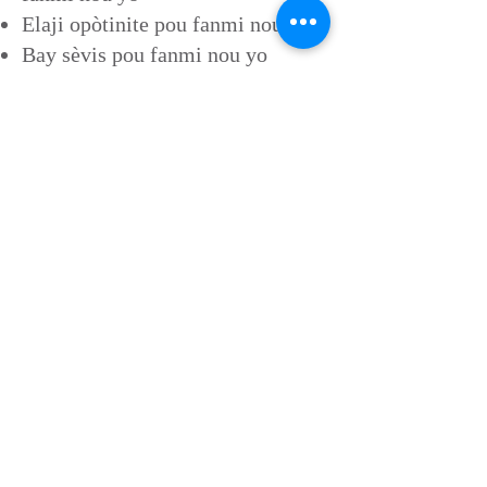
Elaji opòtinite pou fanmi nou yo
Bay sèvis pou fanmi nou yo
Benefis
Rete Enfòme sou politik ak pratik
edikasyon
Fè enstitisyon ou lis sou paj wèb
patnè nou an ak/oswa resous
(kèlkeswa sa ki aplikab)
Ale nan Evènman
pou
GRATIS
Resevwa enfòmasyon atravè
bilten nou an
Devlope relasyon ak manm
kominote a