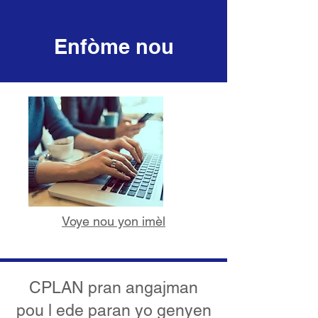
Enfòme nou
Voye nou yon imèl
CPLAN pran angajman
pou l ede paran yo genyen