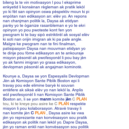
bileng la te vin motivasyon l pou l eksprime
enkyetid li konsènan règleman ak pratik lekòl
yo ki fèt san opinyon oswa pèspektiv moun ki pi
enpòtan nan edikasyon an: elèv yo. An repons
nan chanjman politik la, Daysa ak etidyan
parèy yo te òganize rasanbleman e yo te ekri
opinyon yo pou pwoteste kont fen yon
pwogram ki te bay sipò estriktirèl ak sosyal elèv
ki soti nan orijin imigran ak ki pa pale angle.
Malgre ke pwogram nan te fini finalman,
patisipasyon Daysa nan mouvman etidyan yo
te dirije pou fòme edikasyon an te ankouraje
misyon pèsonèl ak pwofesyonèl li pou bay jèn
yo ak fanmi imigran yo grasa edikasyon,
devlopman pèsonèl ak angajman kominotè.
Kounye a, Daysa se yon Espesyalis Devlopman
Jèn ak Komisyon Sante Piblik Boston epi li
travay pou ede elimine baryè ki souvan
entèfere ak siksè elèv yo nan lekòl la. Anplis
wòl pwofesyonèl li nan Komisyon Sante Piblik
Boston an, li se yon
manm
komite
jèn
C
PLAN
tou, ki te kreye pou asire ke C
PLAN
respekte
misyon li pou kolaborasyon. Atravè travay li
nan komite jèn
C
PLAN
, Daysa asire ke vwa
jèn yo reprezante nan konvèsasyon sou pratik
edikasyon ak politik nan lekòl yo. Dapre Daysa,
jèn yo raman enkli nan konvèsasyon sou politik