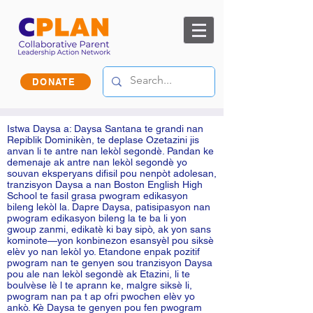
DONATE
Istwa Daysa a: Daysa Santana te grandi nan
Repiblik Dominikèn, te deplase Ozetazini jis
anvan li te antre nan lekòl segondè. Pandan ke
demenaje ak antre nan lekòl segondè yo
souvan eksperyans difisil pou nenpòt adolesan,
tranzisyon Daysa a nan Boston English High
School te fasil grasa pwogram edikasyon
bileng lekòl la. Dapre Daysa, patisipasyon nan
pwogram edikasyon bileng la te ba li yon
gwoup zanmi, edikatè ki bay sipò, ak yon sans
kominote—yon konbinezon esansyèl pou siksè
elèv yo nan lekòl yo. Etandone enpak pozitif
pwogram nan te genyen sou tranzisyon Daysa
pou ale nan lekòl segondè ak Etazini, li te
boulvèse lè l te aprann ke, malgre siksè li,
pwogram nan pa t ap ofri pwochen elèv yo
ankò. Kè Daysa te genyen pou fen pwogram